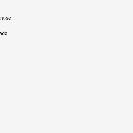
tra-se
vado.